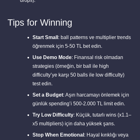
drops).
Tips for Winning
Start Small
: ball patterns ve multiplier trends
öğrenmek için 5-50 TL bet edin.
Use Demo Mode
: Finansal risk olmadan
strategies (örneğin, bir ball ile high
difficulty’ye karşı 50 balls ile low difficulty)
test edin.
Set a Budget
: Aşırı harcamayı önlemek için
günlük spending’i 500-2.000 TL limit edin.
Try Low Difficulty
: Küçük, tutarlı wins (x1.1–
x5 multipliers) için daha yüksek şans.
Stop When Emotional
: Hayal kırıklığı veya