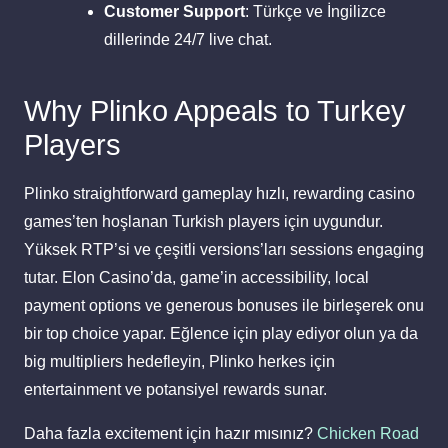
Customer Support
: Türkçe ve İngilizce
dillerinde 24/7 live chat.
Why Plinko Appeals to Turkey
Players
Plinko straightforward gameplay hızlı, rewarding casino
games’ten hoşlanan Turkish players için uygundur.
Yüksek RTP’si ve çeşitli versions’ları sessions engaging
tutar. Elon Casino’da, game’in accessibility, local
payment options ve generous bonuses ile birleşerek onu
bir top choice yapar. Eğlence için play ediyor olun ya da
big multipliers hedefleyin, Plinko herkes için
entertainment ve potansiyel rewards sunar.
Daha fazla excitement için hazır mısınız?
Chicken Road