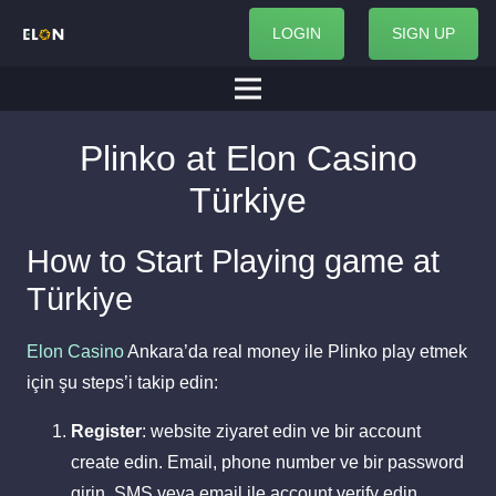
LOGIN
SIGN UP
Plinko at Elon Casino
Türkiye
How to Start Playing game at
Türkiye
Elon Casino
Ankara’da real money ile Plinko play etmek
için şu steps’i takip edin:
Register
: website ziyaret edin ve bir account
create edin. Email, phone number ve bir password
girin. SMS veya email ile account verify edin.